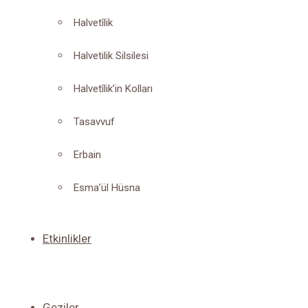
Halvetîlik
Halvetilik Silsilesi
Halvetîlik’in Kolları
Tasavvuf
Erbain
Esma’ül Hüsna
Etkinlikler
Geziler