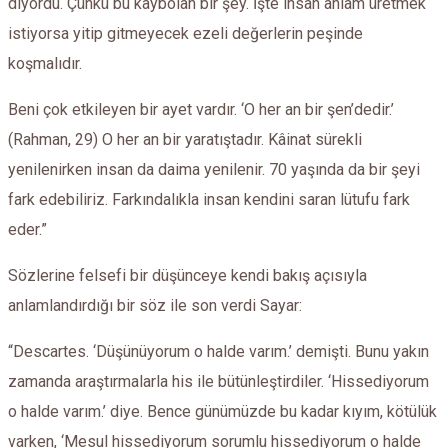
diyordu. Çünkü bu kaybolan bir şey. İşte insan anlam üretmek
istiyorsa yitip gitmeyecek ezeli değerlerin peşinde
koşmalıdır.
Beni çok etkileyen bir ayet vardır. ‘O her an bir şen’dedir.’
(Rahman, 29) O her an bir yaratıştadır. Kâinat sürekli
yenilenirken insan da daima yenilenir. 70 yaşında da bir şeyi
fark edebiliriz. Farkındalıkla insan kendini saran lütufu fark
eder.”
Sözlerine felsefi bir düşünceye kendi bakış açısıyla
anlamlandırdığı bir söz ile son verdi Sayar:
“Descartes. ‘Düşünüyorum o halde varım.’ demişti. Bunu yakın
zamanda araştırmalarla his ile bütünleştirdiler. ‘Hissediyorum
o halde varım.’ diye. Bence günümüzde bu kadar kıyım, kötülük
varken, ‘Mesul hissediyorum sorumlu hissediyorum o halde