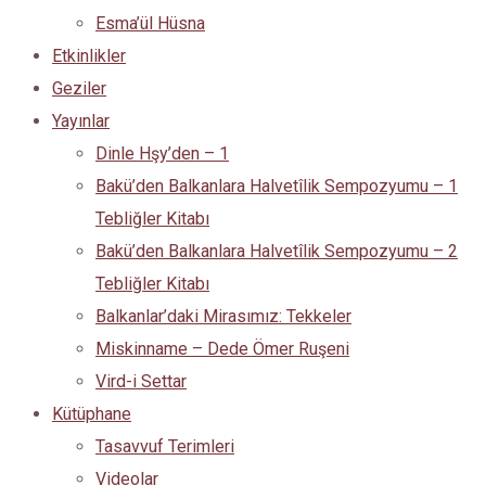
Esma’ül Hüsna
Etkinlikler
Geziler
Yayınlar
Dinle Hşy’den – 1
Bakü’den Balkanlara Halvetîlik Sempozyumu – 1
Tebliğler Kitabı
Bakü’den Balkanlara Halvetîlik Sempozyumu – 2
Tebliğler Kitabı
Balkanlar’daki Mirasımız: Tekkeler
Miskinname – Dede Ömer Ruşeni
Vird-i Settar
Kütüphane
Tasavvuf Terimleri
Videolar