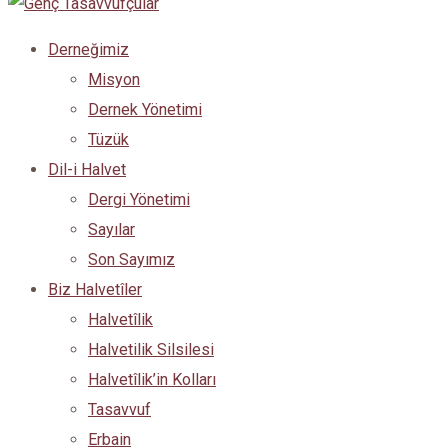
Derneğimiz
Misyon
Dernek Yönetimi
Tüzük
Dil-i Halvet
Dergi Yönetimi
Sayılar
Son Sayımız
Biz Halvetîler
Halvetîlik
Halvetilik Silsilesi
Halvetîlik’in Kolları
Tasavvuf
Erbain