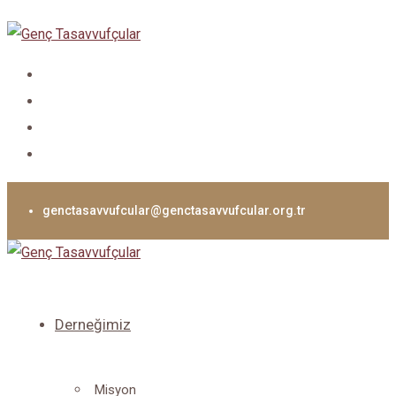
genctasavvufcular@genctasavvufcular.org.tr
Derneğimiz
Misyon