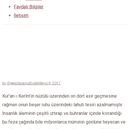
Faydalı Bilgiler
İletişim
Kuran Kursu – Levent Temsilciği
by @genctasavvufcular
Mayıs 9, 2017
Kur’an-ı Kerîm’in nüzûlü üzerinden on dört asır geçmesine
rağmen onun beşer ruhu üzerindeki lahuti tesiri azalmamıştır.
İnsanlık âleminin çeşitli ıztırap ve buhranlar içinde kıvrandığı
bu feza çağında bile milyonlarca müminin gönlüne heyecan ve