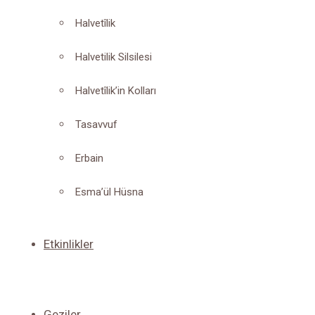
Halvetîlik
Halvetilik Silsilesi
Halvetîlik’in Kolları
Tasavvuf
Erbain
Esma’ül Hüsna
Etkinlikler
Geziler