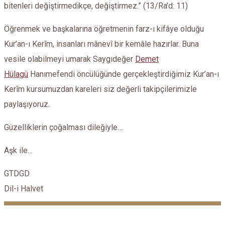
bitenleri değiştirmedikçe, değiştirmez.” (13/Ra’d: 11)
Öğrenmek ve başkalarına öğretmenin farz-ı kifâye olduğu
Kur’an-ı Kerîm, insanları mânevî bir kemâle hazırlar. Buna
vesile olabilmeyi umarak Saygıdeğer
Demet
Hülagü
Hanımefendi öncülüğünde gerçekleştirdiğimiz Kur’an-ı
Kerîm kursumuzdan kareleri siz değerli takipçilerimizle
paylaşıyoruz.
Güzelliklerin çoğalması dileğiyle…
Aşk ile…
GTDGD
Dil-i Halvet